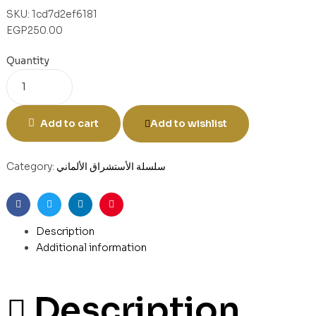
SKU:
1cd7d2ef6181
EGP
250.00
Quantity
Add to cart
Add to wishlist
Category:
سلسلة الأستشراق الألماني
Facebook
Twitter
Linkedin
Pinterest
Description
Additional information
Description