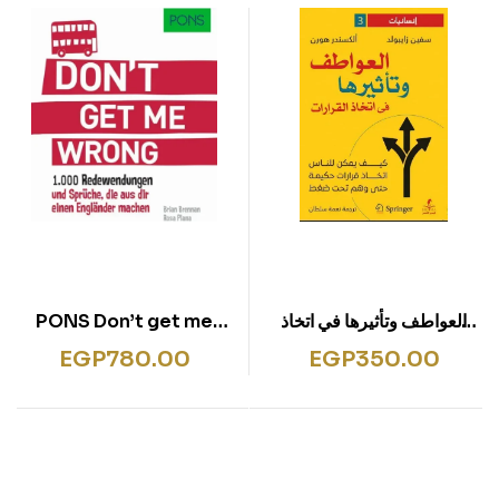
rentissage
ish for Specific Purposes
ulbücher
P)
sie
bies & Games
 Fiction & General
wledge
tematic Teaching &
rning
PONS Don’t get me
العواطف وتأثيرها في اتخاذ
wrong
القرارات
EGP
780.00
EGP
350.00