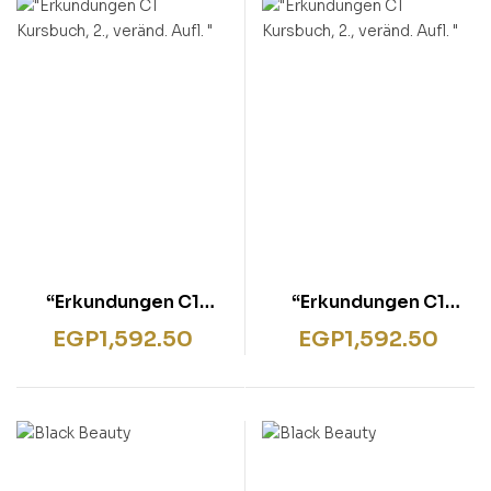
rentissage
ish for Specific Purposes
ulbücher
P)
sie
bies & Games
 Fiction & General
wledge
tematic Teaching &
rning
“Erkundungen C1
“Erkundungen C1
Kursbuch, 2., veränd.
Kursbuch, 2., veränd.
EGP
1,592.50
EGP
1,592.50
Aufl. “
Aufl. “