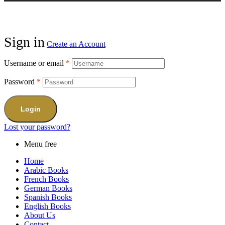
Sign in
Create an Account
Username or email
*
Password
*
Login
Lost your password?
Menu free
Home
Arabic Books
French Books
German Books
Spanish Books
English Books
About Us
Contact