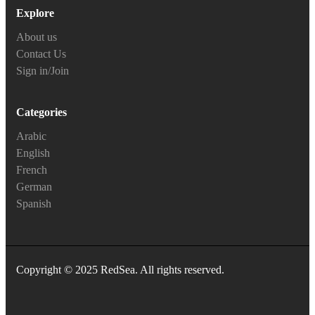
Explore
About us
Contact Us
Sign in/Join
Categories
Arabic
English
French
German
Spanish
Copyright © 2025 RedSea. All rights reserved.