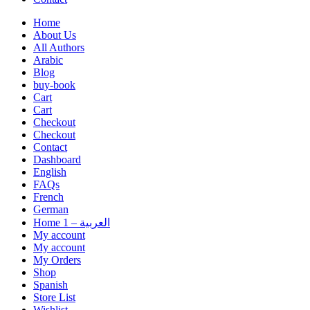
Home
About Us
All Authors
Arabic
Blog
buy-book
Cart
Cart
Checkout
Checkout
Contact
Dashboard
English
FAQs
French
German
Home 1 – العربية
My account
My account
My Orders
Shop
Spanish
Store List
Wishlist