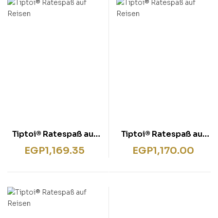
rentissage
ish for Specific Purposes
ulbücher
P)
sie
bies & Games
 Fiction & General
wledge
tematic Teaching &
rning
Tiptoi® Ratespaß auf
Tiptoi® Ratespaß auf
Reisen
Reisen
EGP
1,169.35
EGP
1,170.00