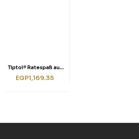
Tiptoi® Ratespaß auf
Reisen
EGP
1,169.35