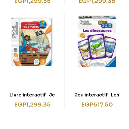
EGP
1,299.35
EGP
1,299.35
Livre interactif- Je
Jeu interactif- Les
découvre les pirates
dinosaures
EGP
1,299.35
EGP
617.50