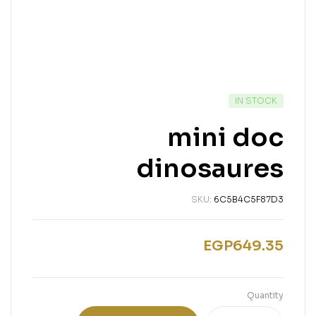
IN STOCK
mini doc
dinosaures
SKU:
6C5B4C5F87D3
EGP
649.35
Quantity