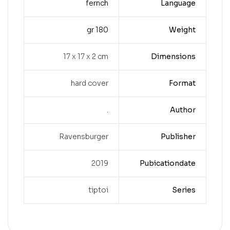
fernch
Language
180 gr
Weight
‎17 x 17 x 2 cm
Dimensions
hard cover
Format
.
Author
Ravensburger
Publisher
2019
Pubicationdate
tiptoi
Series