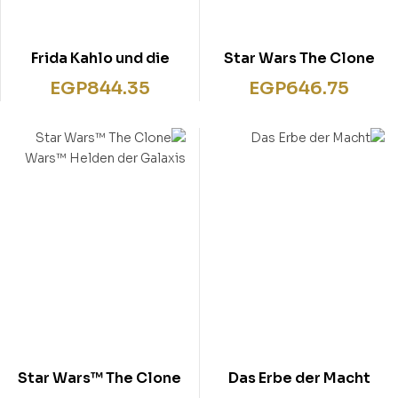
Frida Kahlo und die
Star Wars The Clone
Farben des Lebens:
Wars Was macht ein
EGP
844.35
EGP
646.75
Roman
Jedi-Ritter?
Star Wars™ The Clone
Das Erbe der Macht