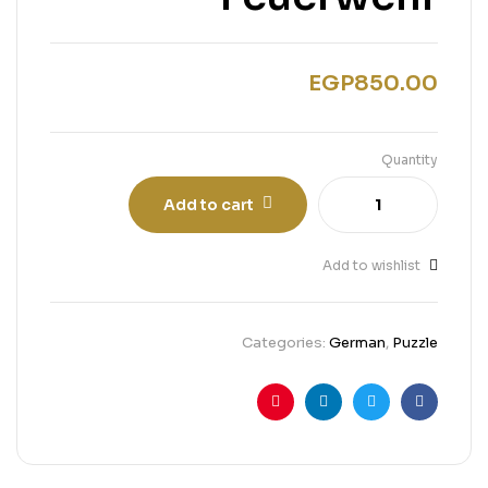
EGP
850.00
Quantity
Add to cart
Add to wishlist
Categories:
German
,
Puzzle
Pinterest
Linkedin
Twitter
Facebook