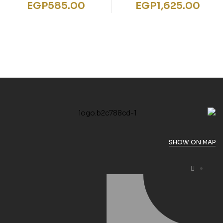
Wars™ Helden der
EGP
585.00
EGP
1,625.00
Galaxis
SHOW ON MAP