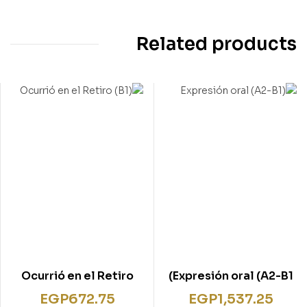
Related products
Ocurrió en el Retiro
Expresión oral (A2-B1)
(B1)
EGP
672.75
EGP
1,537.25