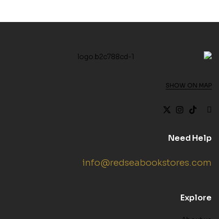
SHOW ON MAP
Need Help
info@redseabookstores.com
Explore