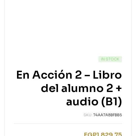
AVAILABILITY:
IN STOCK
En Acción 2 – Libro
del alumno 2 +
audio (B1)
SKU:
74AA7A8BFBB5
EGP
1,829.75