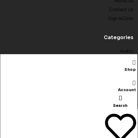
About us
Contact Us
Sign in/Join
Categories
Arabic
English
French
Shop
German
Spanish
Account
Search
Copyright © 2025 RedSea. All rights reserved.