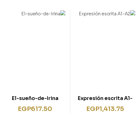
El-sueño-de-Irina
Expresión escrita A1-
A2
EGP
617.50
EGP
1,413.75