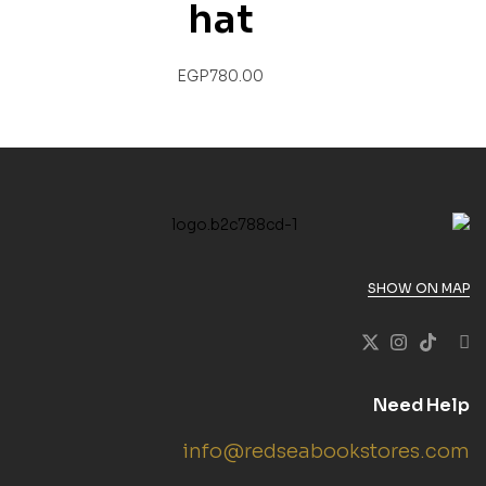
hat
EGP
780.00
SHOW ON MAP
Need Help
info@redseabookstores.com