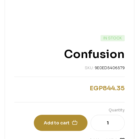
IN STOCK
Confusion
SKU:
9E0ED5406579
EGP
844.35
Quantity
Add to cart