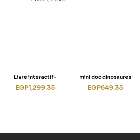
Livre interactif-
mini doc dinosaures
L’espace
EGP
1,299.35
EGP
649.35