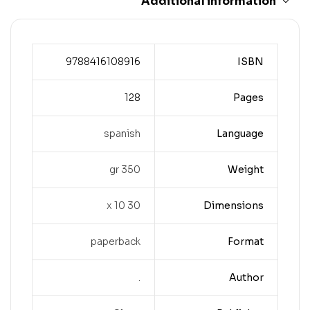
Additional information
9788416108916
ISBN
128
Pages
spanish
Language
350 gr
Weight
30 x 10
Dimensions
paperback
Format
.
Author