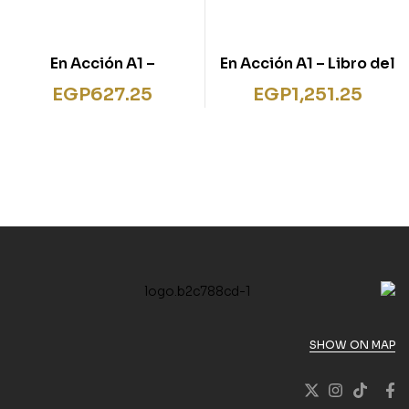
En Acción A1 –
En Acción A1 – Libro del
Cuaderno de
alumno + audio
EGP
627.25
EGP
1,251.25
actividades + audio
descargable
descargable
SHOW ON MAP