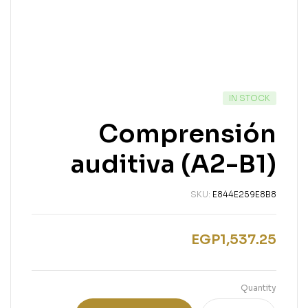
IN STOCK
Comprensión
auditiva (A2-B1)
SKU:
E844E259E8B8
EGP
1,537.25
Quantity