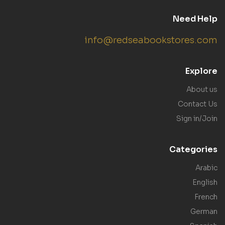
Need Help
info@redseabookstores.com
Explore
About us
Contact Us
Sign in/Join
Categories
Arabic
English
French
German