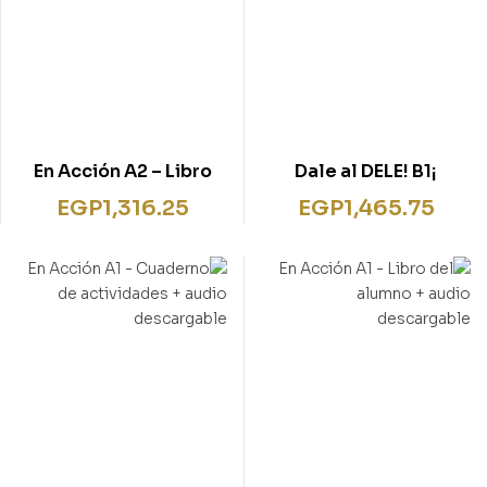
En Acción A2 – Libro
¡Dale al DELE! B1
del alumno + CD + mp3
EGP
1,316.25
EGP
1,465.75