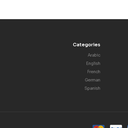
Categories
Arabic
English
French
German
Spanish