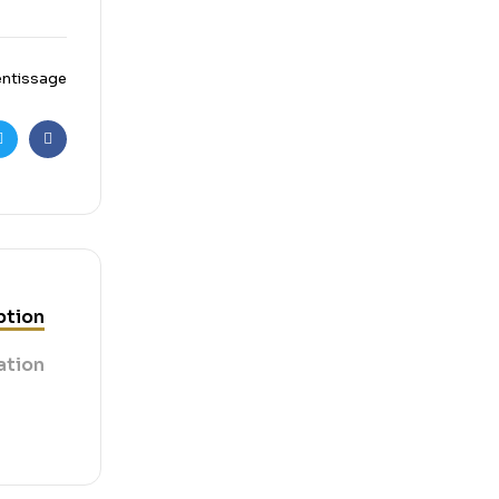
entissage
r
cebook
ption
ation