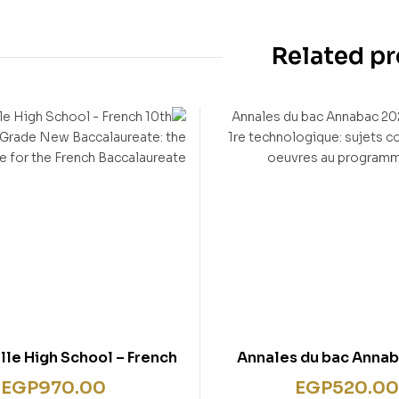
Related p
le High School – French
Annales du bac Anna
h & 11th Grade New
Français 1re technologi
EGP
970.00
EGP
520.00