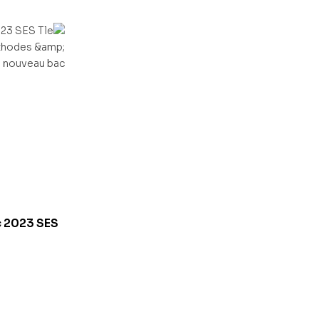
vres au
2023
c 2023 SES
lité):
orrigés