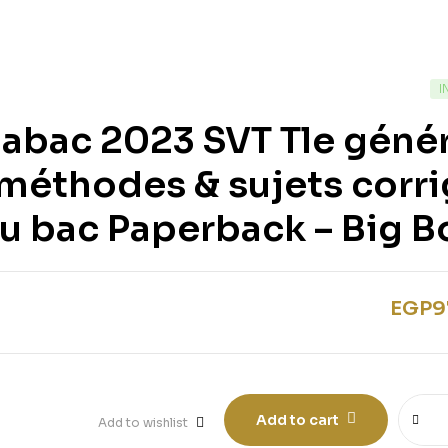
I
abac 2023 SVT Tle géné
: méthodes & sujets corr
u bac Paperback – Big B
EGP
9
Add to cart
Add to wishlist