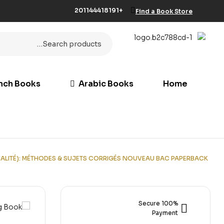
+201144418191
Find a Book Store
nch Books
Arabic Books
Home
IALITÉ): MÉTHODES & SUJETS CORRIGÉS NOUVEAU BAC PAPERBACK
100% Secure
Payment