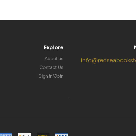
Explore
About us
info@redseabookst
Contact Us
Sign in/Join