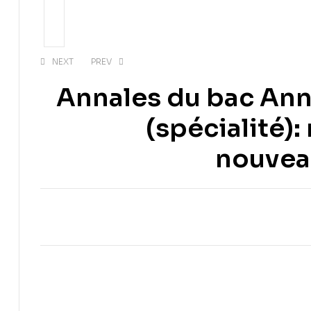
NEXT
PREV
Annales du bac Ann
(spécialité)
nouvea
EGP
715.00
EGP
970.00