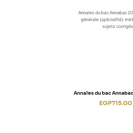
eate: the reference for
corrigés sur les oeu
rench Baccalaureate
programme 2022-
Annales du bac Annaba
Tle générale (spécia
EGP
715.00
méthodes & sujets c
nouveau bac