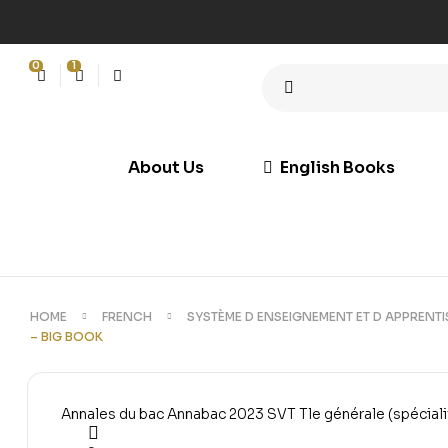
0
1
About Us
English Books
HOME
FRENCH
SYSTÈME D ENSEIGNEMENT ET D APPRENT
– BIG BOOK