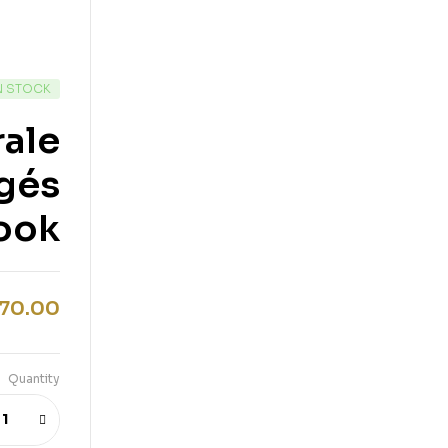
N STOCK
rale
igés
ook
70.00
Quantity