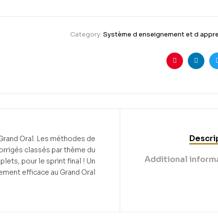
Category:
Système d enseignement et d appr
Pinterest
Linkedin
Twitte
Fa
Descri
u Grand Oral. Les méthodes de
corrigés classés par thème du
Additional inform
s, pour le sprint final ! Un
ement efficace au Grand Oral.