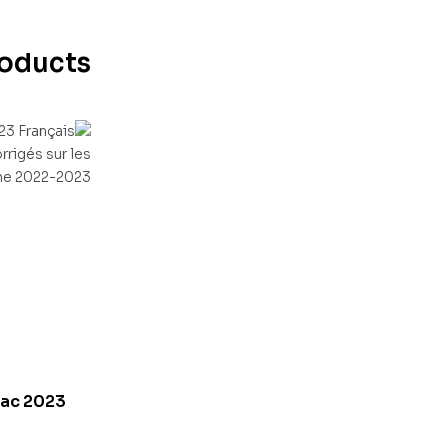
roducts
bac 2023
que: sujets