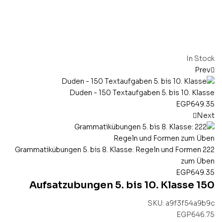
In Stock
Prev
Duden - 150 Textaufgaben 5. bis 10. Klasse
EGP
649.35
Next
222 Grammatikübungen 5. bis 8. Klasse: Regeln und Formen
zum Üben
EGP
649.35
150 Aufsatzubungen 5. bis 10. Klasse
SKU:
a9f3f54a9b9c
EGP
646.75