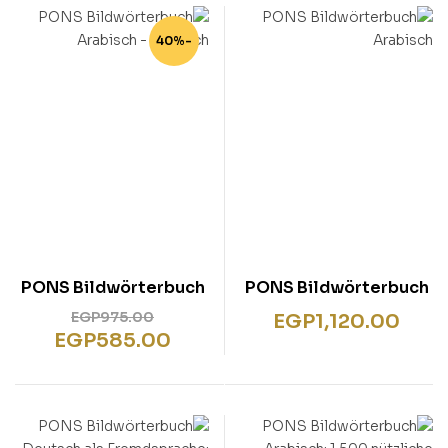
-40%
PONS Bildwörterbuch
PONS Bildwörterbuch
Arabisch – Deutsch
Arabisch
EGP
975.00
EGP
1,120.00
EGP
585.00