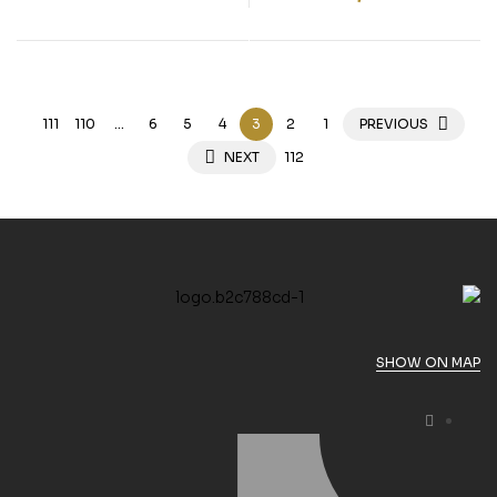
Deutsch
Arabisch – Deutsch +
Englisch und
Französisch
111
110
…
6
5
4
3
2
1
PREVIOUS
NEXT
112
SHOW ON MAP