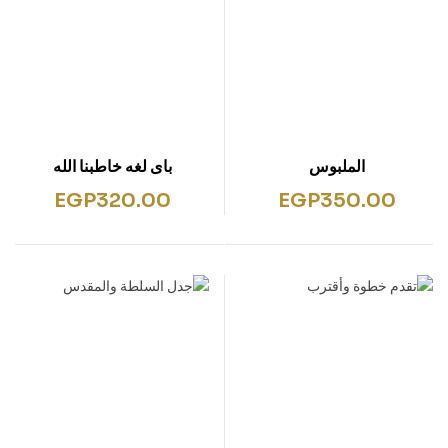
الملبوس
باى لغه خاطبنا الله
EGP
320.00
EGP
350.00